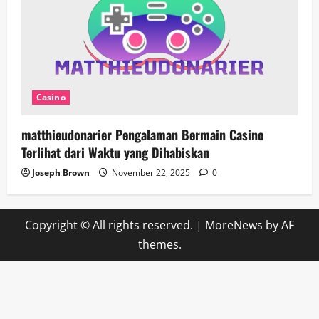
Casino
matthieudonarier Pengalaman Bermain Casino
Terlihat dari Waktu yang Dihabiskan
Joseph Brown
November 22, 2025
0
Copyright © All rights reserved.
|
MoreNews
by AF
themes.