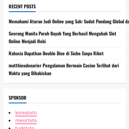
RECENT POSTS
Memahami Aturan Judi Online yang Sah: Sudut Pandang Global d
Seorang Wanita Paruh Bayah Yang Berhasil Mengubah Slot
Online Menjadi Hobi
Rahasia Dapatkan Double Dice di Sicbo Tanpa Ribet
matthieudonarier Pengalaman Bermain Casino Terlihat dari
Waktu yang Dihabiskan
SPONSOR
koreatoto
mesirtoto
turkitoto