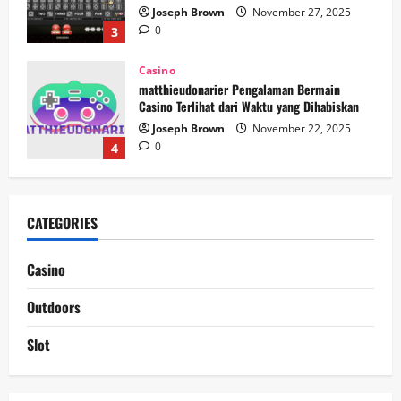
Joseph Brown
November 27, 2025
0
3
Casino
matthieudonarier Pengalaman Bermain
Casino Terlihat dari Waktu yang Dihabiskan
Joseph Brown
November 22, 2025
0
4
CATEGORIES
Casino
Outdoors
Slot