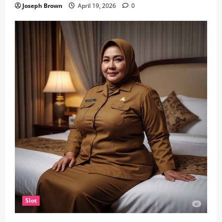
Joseph Brown
April 19, 2026
0
Slot