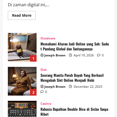
Di zaman digital ini,...
Read
Read More
more
about
Seorang
Wanita
Paruh
Bayah
Outdoors
Yang
Memahami Aturan Judi Online yang Sah: Sudu
Berhasil
Mengubah
t Pandang Global dan Tantangannya
Slot
Online
Joseph Brown
April 19, 2026
0
1
Menjadi
Hobi
Slot
Seorang Wanita Paruh Bayah Yang Berhasil
Mengubah Slot Online Menjadi Hobi
Joseph Brown
December 22, 2025
0
2
Casino
Rahasia Dapatkan Double Dice di Sicbo Tanpa
Ribet