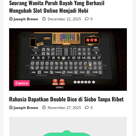
Seorang Wanita Paruh Bayah Yang Berhasil
Mengubah Slot Online Menjadi Hobi
Joseph Brown
December 22, 2025
0
Casino
Rahasia Dapatkan Double Dice di Sicbo Tanpa Ribet
Joseph Brown
November 27, 2025
0