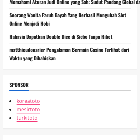
Memahami Aturan Judi Online yang Sah: Sudut Pandang Global d
Seorang Wanita Paruh Bayah Yang Berhasil Mengubah Slot
Online Menjadi Hobi
Rahasia Dapatkan Double Dice di Sicbo Tanpa Ribet
matthieudonarier Pengalaman Bermain Casino Terlihat dari
Waktu yang Dihabiskan
SPONSOR
koreatoto
mesirtoto
turkitoto