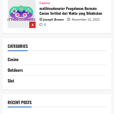
Casino
matthieudonarier Pengalaman Bermain
Casino Terlihat dari Waktu yang Dihabiskan
Joseph Brown
November 22, 2025
0
4
CATEGORIES
Casino
Outdoors
Slot
RECENT POSTS