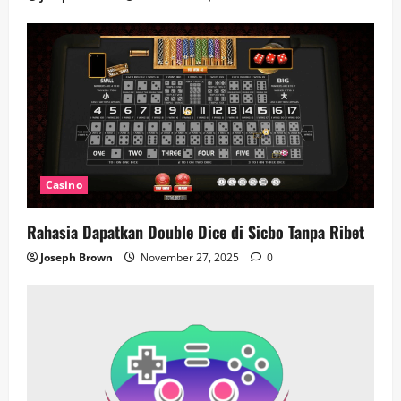
Casino
Rahasia Dapatkan Double Dice di Sicbo Tanpa Ribet
Joseph Brown
November 27, 2025
0