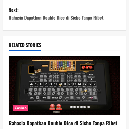
P
Next:
o
Rahasia Dapatkan Double Dice di Sicbo Tanpa Ribet
s
t
RELATED STORIES
n
a
v
i
g
Casino
a
Rahasia Dapatkan Double Dice di Sicbo Tanpa Ribet
t