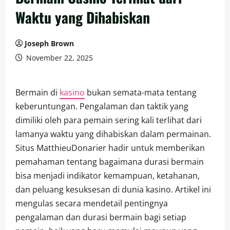
Waktu yang Dihabiskan
Joseph Brown
November 22, 2025
Bermain di
kasino
bukan semata-mata tentang
keberuntungan. Pengalaman dan taktik yang
dimiliki oleh para pemain sering kali terlihat dari
lamanya waktu yang dihabiskan dalam permainan.
Situs MatthieuDonarier hadir untuk memberikan
pemahaman tentang bagaimana durasi bermain
bisa menjadi indikator kemampuan, ketahanan,
dan peluang kesuksesan di dunia kasino. Artikel ini
mengulas secara mendetail pentingnya
pengalaman dan durasi bermain bagi setiap