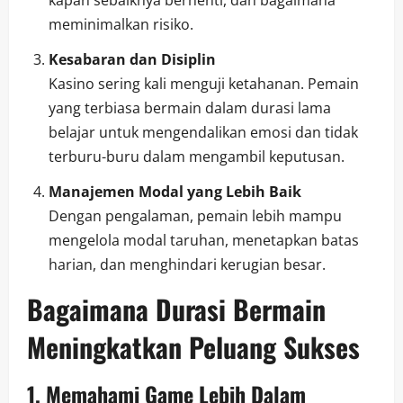
meminimalkan risiko.
Kesabaran dan Disiplin
Kasino sering kali menguji ketahanan. Pemain
yang terbiasa bermain dalam durasi lama
belajar untuk mengendalikan emosi dan tidak
terburu-buru dalam mengambil keputusan.
Manajemen Modal yang Lebih Baik
Dengan pengalaman, pemain lebih mampu
mengelola modal taruhan, menetapkan batas
harian, dan menghindari kerugian besar.
Bagaimana Durasi Bermain
Meningkatkan Peluang Sukses
1. Memahami Game Lebih Dalam