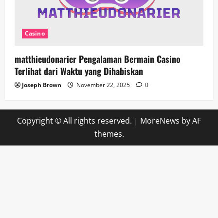
Casino
matthieudonarier Pengalaman Bermain Casino
Terlihat dari Waktu yang Dihabiskan
Joseph Brown
November 22, 2025
0
Copyright © All rights reserved.
|
MoreNews
by AF
themes.