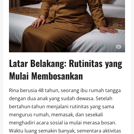
Latar Belakang: Rutinitas yang
Mulai Membosankan
Rina berusia 48 tahun, seorang ibu rumah tangga
dengan dua anak yang sudah dewasa. Setelah
bertahun-tahun menjalani rutinitas yang sama
mengurus rumah, memasak, dan sesekali
menghadiri acara sosial ia mulai merasa bosan.
Waktu luang semakin banyak, sementara aktivitas